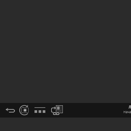
Л
Нача