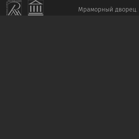
Мраморный дворец.
БЕНУА
А.
Н.
Берег
моря.
Бретань.
Акварель-
открытка
1927
Бумага,
акварель.
11
х
16,5
Пост.:
2000,
дар