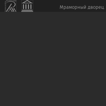
Мраморный дворец.
КАЛМАКОВ
Н.
К.
Девушка
и
черт
1919
Бумага,
акварель.
29
х
21
Пост.:
2000,
дар
Я.
А.
и
И.