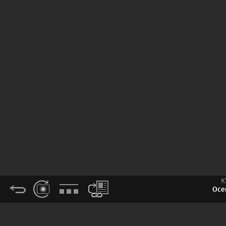
К
Осе