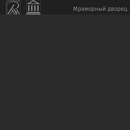
Мраморный дворец.
КУСТОДИЕВ
Б.
М.
Осень
(Над
городом)
1918
Холст,
масло.
78
х
98
Пост.
в
1998,
дар
И.
А.
и