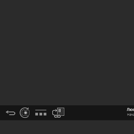
Люс
Нача