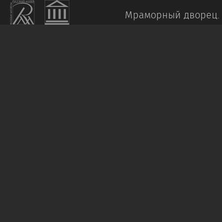
Мраморный дворец.
СТЕЛЛЕЦКИЙ
Д.
С.
Лубок
1902
Бумага,
акварель.
31
х
23,5
Пост.:
2000,
дар
Я.
А.
и
И.
А.
Ржевских