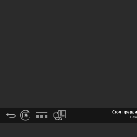
Стол предди
Нача