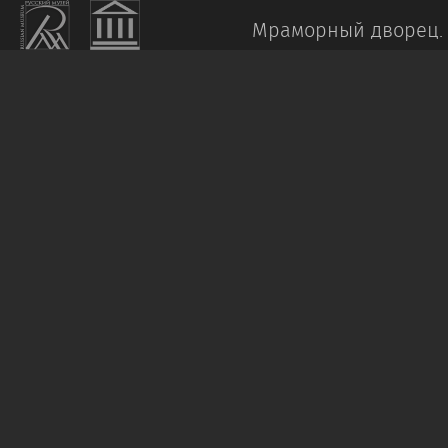
Мраморный дворец.
Трехстворчатый
складень
XIX
век
Дерево,
роспись.
В.
–
8,3
Пост.:
2000,
дар
Я.
А.
и
И.
А.
Ржевских