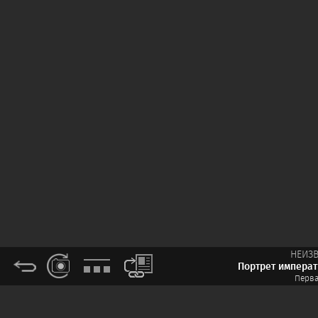
НЕИЗ
Портрет императ
Перва