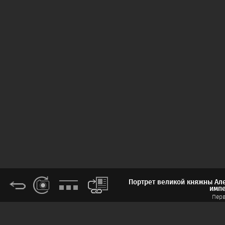
Портрет великой княжны Але
импе
Перв