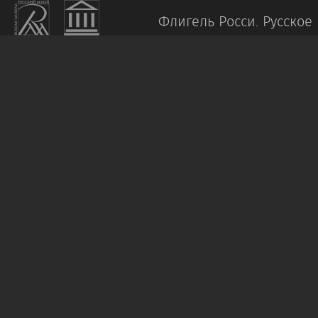
Флигель Росси.
Русское 
Праздничный
женский
костюм
Нижегородская
губерния
XIX
век
Бархат,
шелк,
перламутр,
галун,
стекла,
золотная
нить,
парча,
золотное
шитье.