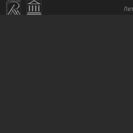
Лет
НЕИЗВЕСТНЫЙ
ХУДОЖНИК
Плафон
овальный
«Триумф
Петра
I»
Начало
XVIII
века
Холст,
масло.
250
х
420