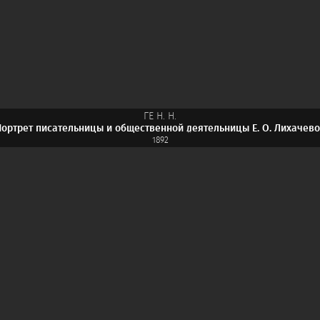
ГЕ Н. Н.
ортрет писательницы и общественной деятельницы Е. О. Лихачев
1892