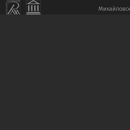
Михайловск
ЗАБЕЛЛО
П.
П.
Ермак
1860-
е
Бронза.
46
х
20
х
18
Пост.
в
1962
от
Н.
С.
Григорьевой