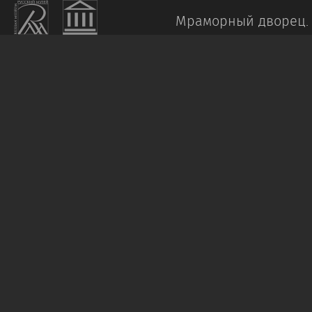
Мраморный дворец.
РЫЛОВ
А.
А.
Камни
в
Крыму.
Кекенеиз
1909
Масло,
холст,
наклеенный
на
картон.
31,5
x
41
Пост.:
1998