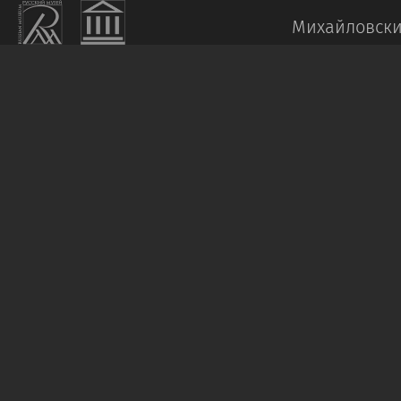
Михайловски
ЗАХАРОВ-
ЧЕЧЕНЕЦ
П.
З.
Портрет
А.
П.
Ермолова
1843
Холст,
масло.
150
х
108
Пост.:
1897
из