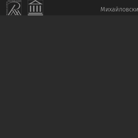
Михайловски
КРАМСКОЙ
И.
Н.
Портрет
астронома
О.
В.
Струве
1886
Холст,
масло.
135,5
×
102
Пост.
в
1920