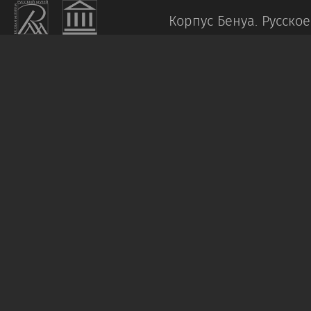
Корпус Бенуа.
Русское
ГОЛОВИН
А.
Я.
Портрет
Э.
Ф.
Голлербаха
1923
Темпера,
холст.
84
х
75
Пост.
в
1960
от
А.