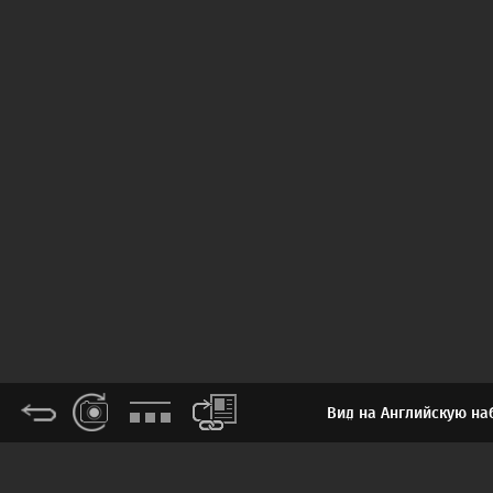
Вид на Английскую на