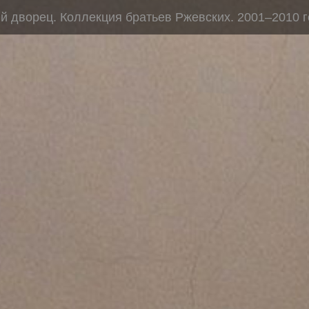
 дворец. Коллекция братьев Ржевских. 2001–2010 г